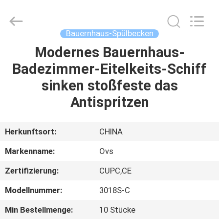
Toiletten
Fournisseur.
Copyright
©
2022
Bauernhaus-Spülbecken
-
2025
Foshan
Modernes Bauernhaus-
HAUS
OVC
Sanitary
Badezimmer-Eitelkeits-Schiff
Ware
Co.,
Ltd.
PRODUKTE
sinken stoßfeste das
All
Rights
Reserved.
Antispritzen
ÜBER
UNS
Herkunftsort:
CHINA
Markenname:
Ovs
FABRIK-
Zertifizierung:
CUPC,CE
AUSFLUG
Modellnummer:
3018S-C
QUALITÄTSKONTROLLE
Min Bestellmenge:
10 Stücke