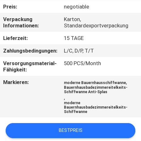
Preis:
negotiable
TRETEN
Verpackung
Karton,
SIE
Informationen:
Standardexportverpackung
MIT
Lieferzeit:
15 TAGE
UNS
Zahlungsbedingungen:
L/C, D/P, T/T
IN
Versorgungsmaterial-
500 PCS/Month
VERBINDUNG
Fähigkeit:
Markieren:
,
moderne Bauernhausschiffwanne
NACHRICHTEN
Bauernhausbadezimmereitelkeits-
Schiffwanne Anti-Splas
,
moderne
FÄLLE
Bauernhausbadezimmereitelkeits-
Schiffwanne
SITEMAP
BESTPREIS