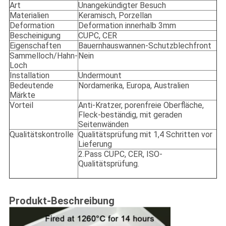
Art
Unangekündigter Besuch
Materialien
Keramisch, Porzellan
Deformation
Deformation innerhalb 3mm
Bescheinigung
CUPC, CER
Eigenschaften
Bauernhauswannen-Schutzblechfront
Sammelloch/Hahn-
Nein
Loch
Installation
Undermount
Bedeutende
Nordamerika, Europa, Australien
Märkte
Vorteil
Anti-Kratzer, porenfreie Oberfläche,
Fleck-beständig, mit geraden
Seitenwänden
Qualitätskontrolle
Qualitätsprüfung mit 1,4 Schritten vor
Lieferung
2.Pass CUPC, CER, ISO-
Qualitätsprüfung.
Produkt-Beschreibung