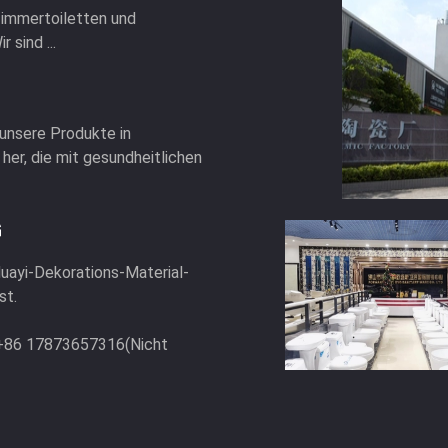
zimmertoiletten und
sind ...
 unsere Produkte in
r, die mit gesundheitlichen
G
 Huayi-Dekorations-Material-
st.
 +86 17873657316(Nicht