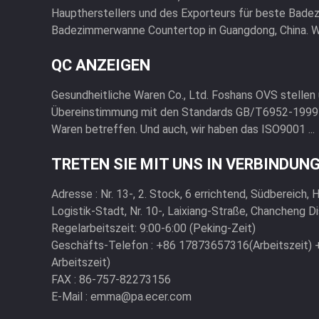
Hauptherstellers und des Exporteurs für beste Bade
Badezimmerwanne Countertop in Guangdong, China. Wir 
QC ANZEIGEN
Gesundheitliche Waren Co., Ltd. Foshans OVS stellen
Übereinstimmung mit den Standards GB/T6952-1999 he
Waren betreffen. Und auch, wir haben das ISO9001 ...
TRETEN SIE MIT UNS IN VERBINDUN
Adresse :
Nr. 13-, 2. Stock, 6 errichtend, Südbereich,
Logistik-Stadt, Nr. 10-, Laixiang-Straße, Chancheng Di
Regelarbeitszeit:
9:00-6:00 (Peking-Zeit)
Geschäfts-Telefon :
+86 17873657316(Arbeitszeit)
Arbeitszeit)
FAX :
86-757-82273156
E-Mail :
emma@pa.ecer.com