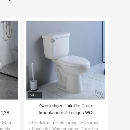
Zweiteiliger Toilette Cupc-
 1,28
Amerikaners 2-teiliges WC-
ischen
Spülventil länglicher
ültoilette 1,28 Gpf
Produktname
: Hochrangige Raumersparnis verlängerte beste zweiteilige Toilette
Standardschüssel
lspülung
Ebene Art
: Wassersparen-Toiletten