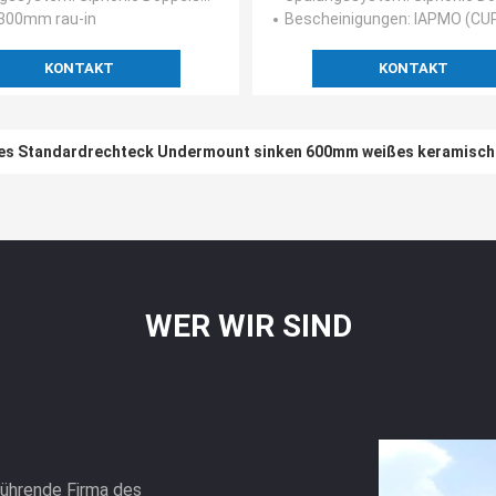
 300mm rau-in
Bescheinigungen
: IAPMO (CUPC), Wasse
KONTAKT
KONTAKT
hes Standardrechteck Undermount sinken 600mm weißes keramisc
Porzellan-Spitzen-Berg-Badezimmer-Wanne
WER WIR SIND
führende Firma des