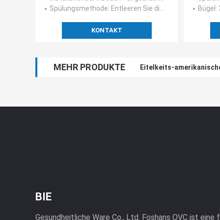
Spülungsmethode
: Entleeren Sie die Spülung
Bügel
:
KONTAKT
MEHR PRODUKTE
Eitelkeits-amerikanisc
Moderne glatte weiße 
BIE
Gesundheitliche Ware Co., Ltd. Foshans OVC ist eine 