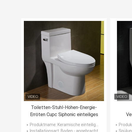
Toiletten-Stuhl-Höhen-Energie-
Erröten Cupc Siphonic einteiliges
Ve
Sip
Produktname
: Keramische einteilige Toilette
Produ
Installationsart
: Boden - angebracht
Spülu