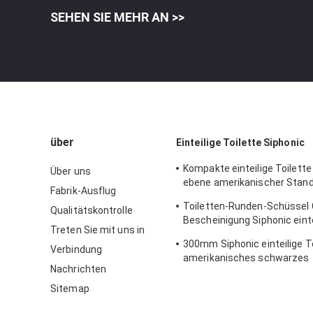
SEHEN SIE MEHR AN >>
über
Einteilige Toilette Siphonic
Kompakte einteilige Toilette
Über uns
ebene amerikanischer Stand
Fabrik-Ausflug
1pc der Karten-1000
Toiletten-Runden-Schüssel 
Qualitätskontrolle
Bescheinigung Siphonic eintei
Treten Sie mit uns in
Seitenlöcher spült
300mm Siphonic einteilige T
Verbindung
amerikanisches schwarzes
Nachrichten
Standardporzellan
Sitemap