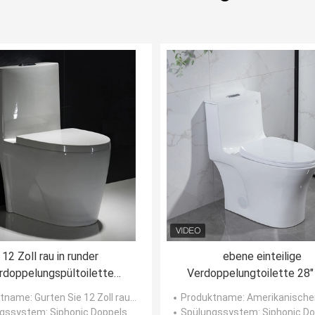
12 Zoll rau in runder
ebene einteilige
rdoppelungspültoilette
Verdoppelungtoilette 28"
honic rollt s-BlockierwC
Gpf 10 Zoll rau im amerikan
ktname
: Gurten Sie 12 Zoll rau Druckdosen-in den keramischen runden Toiletten-Schüsseln
Produktname
: Amerikanischer Standard einteilige Verdoppelungsp
Standard
ngssystem
: Siphonic Doppelspülung
Spülungssystem
: Siphonic Doppe