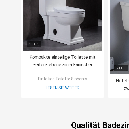
Kompakte einteilige Toilette mit
Seiten- ebene amerikanischer
Standard-Toilette 1pc der Karten-
Einteilige Toilette Siphonic
1000
Hotel
LESEN SIE WEITER
zw
Standar
Qualität Badezi