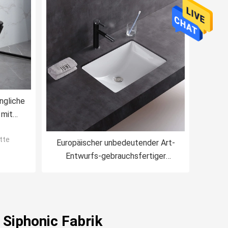
ngliche
 mit
y
tte
Europäischer unbedeutender Art-
Entwurfs-gebrauchsfertiger
Waschbecken-Zähler
 Siphonic Fabrik