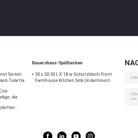
NA
Bauernhaus-Spülbecken
 mit Seiten-
30 x 20 30 L X 18 w-Schutzblech-Front
ard-Toilette
Farmhouse Kitchen Sink Undermount-
Schwarzes
Csa-
lige, die
oiletten-