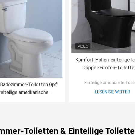
Komfort-Höhen-einteilige lä
Doppel-Erröten-Toilette
umsäumtem Trapwa
Einteilige umsäumte Toile
-Badezimmer-Toiletten Gpf
eiteilige amerikanische
LESEN SIE WEITER
d-Watersense Toilette 1,28
WC
mmer-Toiletten & Einteilige Toilette