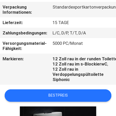
Verpackung
Standardexportkartonverpacku
TRETEN
Informationen:
SIE
Lieferzeit:
15 TAGE
MIT
Zahlungsbedingungen:
L/C, D/P, T/T, D/A
UNS
Versorgungsmaterial-
5000 PC/Monat
IN
Fähigkeit:
VERBINDUNG
Markieren:
12 Zoll rau in der runden Toilett
12 Zoll rau im s-BlockierwC
,
12 Zoll rau in
NACHRICHTEN
Verdoppelungspültoilette
Siphonic
FÄLLE
BESTPREIS