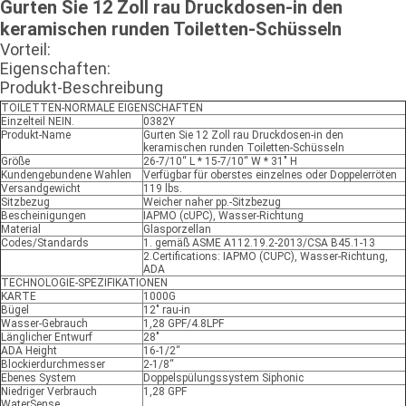
Gurten Sie 12 Zoll rau Druckdosen-in den
keramischen runden Toiletten-Schüsseln
Vorteil:
Eigenschaften:
Produkt-Beschreibung
TOILETTEN-NORMALE EIGENSCHAFTEN
Einzelteil NEIN.
0382Y
Produkt-Name
Gurten Sie 12 Zoll rau Druckdosen-in den
keramischen runden Toiletten-Schüsseln
Größe
26-7/10“ L * 15-7/10“ W * 31" H
Kundengebundene Wahlen
Verfügbar für oberstes einzelnes oder Doppelerröten
Versandgewicht
119 lbs.
Sitzbezug
Weicher naher pp.-Sitzbezug
Bescheinigungen
IAPMO (cUPC), Wasser-Richtung
Material
Glasporzellan
Codes/Standards
1. gemäß ASME A112.19.2-2013/CSA B45.1-13
2.Certifications: IAPMO (CUPC), Wasser-Richtung,
ADA
TECHNOLOGIE-SPEZIFIKATIONEN
KARTE
1000G
Bügel
12" rau-in
Wasser-Gebrauch
1,28 GPF/4.8LPF
Länglicher Entwurf
28"
ADA Height
16-1/2“
Blockierdurchmesser
2-1/8“
Ebenes System
Doppelspülungssystem Siphonic
Niedriger Verbrauch
1,28 GPF
WaterSense