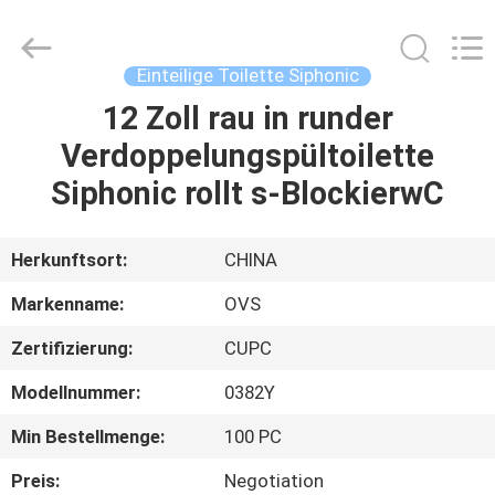
Toiletten
Fournisseur.
Copyright
©
2022
Einteilige Toilette Siphonic
-
2024
bathroomstoilet.com.
12 Zoll rau in runder
HAUS
All
Rights
Verdoppelungspültoilette
Reserved.
PRODUKTE
Siphonic rollt s-BlockierwC
ÜBER
Herkunftsort:
CHINA
UNS
Markenname:
OVS
Zertifizierung:
CUPC
FABRIK-
Modellnummer:
0382Y
AUSFLUG
Min Bestellmenge:
100 PC
QUALITÄTSKONTROLLE
Preis:
Negotiation