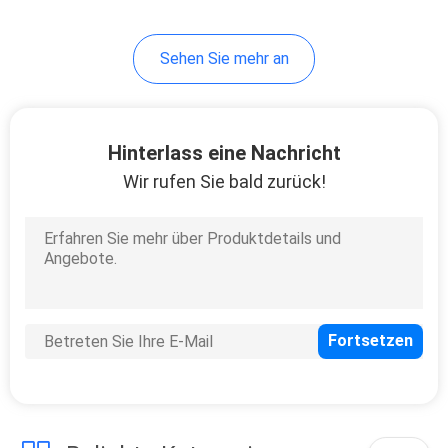
16
Sehen Sie mehr an
Wand gehangene
Toilette
Hinterlass eine Nachricht
Wir rufen Sie bald zurück!
17
Bauernhaus-
Spülbecken