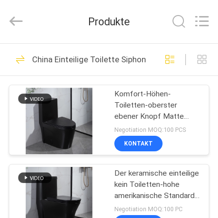
Toiletten
Fournisseur.
Copyright
Produkte
©
2022
-
2024
bathroomstoilet.com.
HAUS
21
All
Rights
China Einteilige Toilette Siphonic
Reserved.
Badezimmer-
PRODUKTE
Toiletten
Komfort-Höhen-
Toiletten-oberster
ÜBER
ebener Knopf Matte
UNS
Black One Piece Duals
Negotiation MOQ:100 PCS
ebene
KONTAKT
17
FABRIK-
Einteilige Toilette
Der keramische einteilige
AUSFLUG
kein Toiletten-hohe
Siphonic
amerikanische Standard
QUALITÄTSKONTROLLE
lösen Seat-Kommode
Negotiation MOQ:100 PC