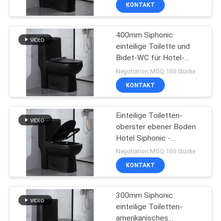
KONTAKT
TRETEN
400mm Siphonic
SIE
17
einteilige Toilette und
MIT
Bidet-WC für Hotel-
Einteilige umsäumte
UNS
Landhaus-Wohnung
Negotiation MOQ:100 Stücke
Toilette
IN
KONTAKT
VERBINDUNG
Einteilige Toiletten-
oberster ebener Boden
NACHRICHTEN
Hotel Siphonic -
19
angebrachtes
Negotiation MOQ:100 Stücke
Schwarzes
Ebene einteilige
FÄLLE
KONTAKT
690x360x810mm
Verdoppelungtoilette
300mm Siphonic
einteilige Toiletten-
amerikanisches