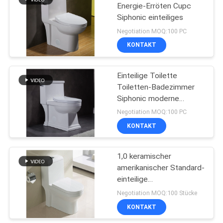
Energie-Erröten Cupc
Siphonic einteiliges
21
Negotiation MOQ:100 PC
KONTAKT
cUPC Toilette
Einteilige Toilette
Toiletten-Badezimmer
Siphonic moderne
Toilette Seat Asme
Negotiation MOQ:100 PC
A112.19.2
KONTAKT
17
Ada-
1,0 keramischer
amerikanischer Standard-
Komforthöhentoilette
einteilige
Verdoppelungspültoilette-
Negotiation MOQ:100 Stücke
Kommode Gpf
KONTAKT