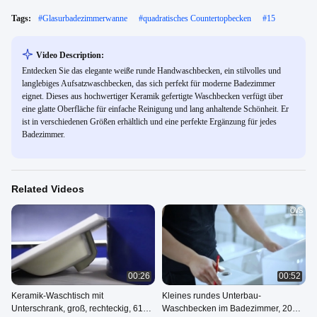
Tags:
#
Glasurbadezimmerwanne
#
quadratisches Countertopbecken
#
15
Video Description:
Entdecken Sie das elegante weiße runde Handwaschbecken, ein stilvolles und
langlebiges Aufsatzwaschbecken, das sich perfekt für moderne Badezimmer
eignet. Dieses aus hochwertiger Keramik gefertigte Waschbecken verfügt über
eine glatte Oberfläche für einfache Reinigung und lang anhaltende Schönheit. Er
ist in verschiedenen Größen erhältlich und eine perfekte Ergänzung für jedes
Badezimmer.
Related Videos
00:26
00:52
Keramik-Waschtisch mit
Kleines rundes Unterbau-
Unterschrank, groß, rechteckig, 610 x
Waschbecken im Badezimmer, 20