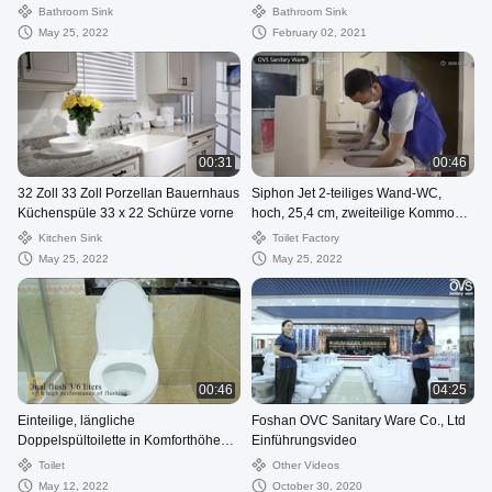
460 x 180 mm
Zoll, weißer Keramik-Waschtisch
Bathroom Sink
Bathroom Sink
May 25, 2022
February 02, 2021
00:31
00:46
32 Zoll 33 Zoll Porzellan Bauernhaus
Siphon Jet 2-teiliges Wand-WC,
Küchenspüle 33 x 22 Schürze vorne
hoch, 25,4 cm, zweiteilige Kommode,
länglich
Kitchen Sink
Toilet Factory
May 25, 2022
May 25, 2022
00:46
04:25
Einteilige, längliche
Foshan OVC Sanitary Ware Co., Ltd
Doppelspültoilette in Komforthöhe
Einführungsvideo
mit umrandetem Siphon
Toilet
Other Videos
May 12, 2022
October 30, 2020