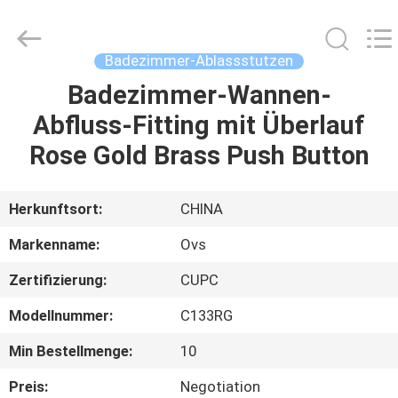
Toiletten
Fournisseur.
Copyright
©
2022
Badezimmer-Ablassstutzen
-
2024
bathroomstoilet.com.
Badezimmer-Wannen-
HAUS
All
Rights
Abfluss-Fitting mit Überlauf
Reserved.
PRODUKTE
Rose Gold Brass Push Button
ÜBER
Herkunftsort:
CHINA
UNS
Markenname:
Ovs
Zertifizierung:
CUPC
FABRIK-
Modellnummer:
C133RG
AUSFLUG
Min Bestellmenge:
10
QUALITÄTSKONTROLLE
Preis:
Negotiation