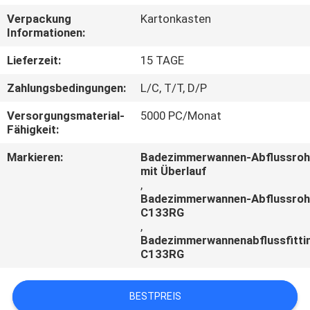
Verpackung
Kartonkasten
TRETEN
Informationen:
SIE
Lieferzeit:
15 TAGE
MIT
Zahlungsbedingungen:
L/C, T/T, D/P
UNS
Versorgungsmaterial-
5000 PC/Monat
IN
Fähigkeit:
VERBINDUNG
Markieren:
Badezimmerwannen-Abflussroh
mit Überlauf
,
NACHRICHTEN
Badezimmerwannen-Abflussroh
C133RG
,
FÄLLE
Badezimmerwannenabflussfitti
C133RG
BESTPREIS