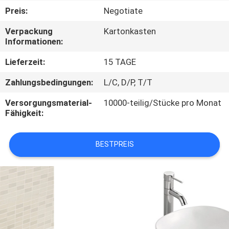
Preis:
Negotiate
TRETEN
Verpackung
Kartonkasten
SIE
Informationen:
MIT
Lieferzeit:
15 TAGE
UNS
Zahlungsbedingungen:
L/C, D/P, T/T
IN
Versorgungsmaterial-
10000-teilig/Stücke pro Monat
VERBINDUNG
Fähigkeit:
NACHRICHTEN
BESTPREIS
FÄLLE
SITEMAP