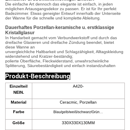
Die einfache Art dennoch das elegante ist einfach, in jeden
möglichen Artausgangsdekor zu passen. Er ist für Ihr perfekt
Badezimmer. Etwas geneigter Entwurf innerhalb der Unterseite
der Wanne für die schnelle und komplette Ableitung.
Dauerhaftes Porzellan-keramische u. erstklassige
Kristallglasur
In Handarbeit gemacht vom Verbundwerkstoff und durch das
dreifache Glasieren und dreifache Zündung beendet, bietet
diese Wanne an
unvergleichliche Haltbarkeit und Schlagzähigkeit, Alltagskleidung
widerstehend und Kratzer-beständig;
polierte Oberfläche, Fleckwiderstand, unwahrscheinliche
Splitterung, Säurebeständigkeit und einfach instandzuhalten
Produkt-Beschreibung
Einzelteil
A420-
NEIN.
Material
Ceracmic, Porzellan
Farbe
Blau/gelb/weiß/schwarz/Grün…
Größe
330X330X130MM