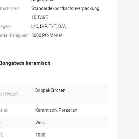
rmationen:
Standardexportkartonverpackung
15 TAGE
ngen:
L/C, D/P, T/T, D/A
ial-Fähigkeit:
5000 PC/Monat
 Elongateds keramisch
Doppel-Erröten
er Knopf:
rial:
Keramisch, Porzellan
e:
Weiß
E:
1000