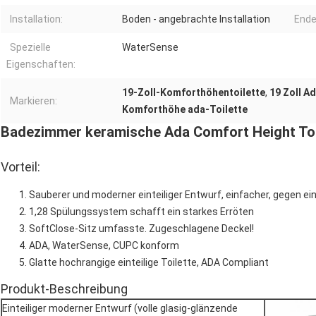
Installation:
Boden - angebrachte Installation
Ende
Spezielle
WaterSense
Eigenschaften:
19-Zoll-Komforthöhentoilette
,
19 Zoll A
Markieren:
Komforthöhe ada-Toilette
Badezimmer keramische Ada Comfort Height Toi
Vorteil:
Sauberer und moderner einteiliger Entwurf, einfacher, gegen ein
1,28 Spülungssystem schafft ein starkes Erröten
SoftClose-Sitz umfasste. Zugeschlagene Deckel!
ADA, WaterSense, CUPC konform
Glatte hochrangige einteilige Toilette, ADA Compliant
Produkt-Beschreibung
Einteiliger moderner Entwurf (volle glasig-glänzende