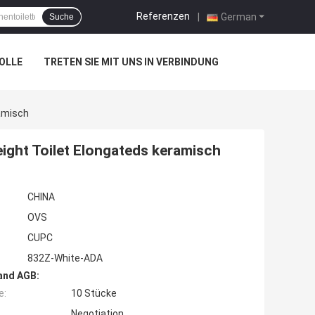
Referenzen
|
German
Suche
OLLE
TRETEN SIE MIT UNS IN VERBINDUNG
ramisch
ight Toilet Elongateds keramisch
CHINA
OVS
CUPC
832Z-White-ADA
and AGB:
e:
10 Stücke
Negotiation