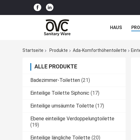
HAUS
PR
NACHRICHTE
Startseite
Produkte
Ada-Komforthöhentoilette
Eint
ALLE PRODUKTE
Badezimmer-Toiletten
(21)
Einteilige Toilette Siphonic
(17)
Einteilige umsäumte Toilette
(17)
Ebene einteilige Verdoppelungtoilette
(19)
Einteilige längliche Toilette
(20)