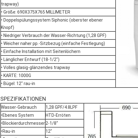
trapway)
• Größe: 690X375X765 MILLIMETER
• Doppelspülungssystem Siphonic (oberster ebener
Knopf)
• Niedriger Verbrauch der Wasser-Richtung (1,28 GPF)
• Weicher naher pp.-Sitzbezug (einfache Festlegung)
• Einfache Installation mit Seitenlöchern
• Länglicher Entwurf (18-1/2")
• Volles glasig-glänzendes trapway
• KARTE: 1000G
• Bügel: 12" rau-in
SPEZIFIKATIONEN
Wasser-Gebrauch
1,28 GPF/4.8LPF
•Ebenes System
HTD-Erröten
•Blockierdurchmesser
2-1/8“
•Rau-in
12"