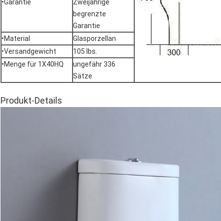
•Garantie
Zweijährige
begrenzte
Garantie
•Material
Glasporzellan
•Versandgewicht
105 lbs.
•Menge für 1X40HQ
ungefähr 336
Sätze
Produkt-Details