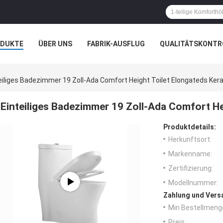
ODUKTE
ÜBER UNS
FABRIK-AUSFLUG
QUALITÄTSKONTR
N
FÄLLE
eiliges Badezimmer 19 Zoll-Ada Comfort Height Toilet Elongateds Ke
Einteiliges Badezimmer 19 Zoll-Ada Comfort He
Produktdetails:
Herkunftsort:
Markenname:
Zertifizierung:
Modellnummer:
Zahlung und Vers
Min Bestellmeng
Preis: