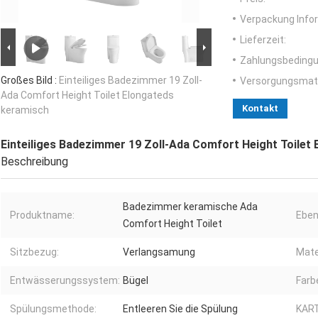
Verpackung Info
Lieferzeit:
Zahlungsbedingu
Großes Bild :
Einteiliges Badezimmer 19 Zoll-
Versorgungsmater
Ada Comfort Height Toilet Elongateds
Kontakt
keramisch
Einteiliges Badezimmer 19 Zoll-Ada Comfort Height Toilet
Beschreibung
Badezimmer keramische Ada
Produktname:
Eben
Comfort Height Toilet
Sitzbezug:
Verlangsamung
Mate
Entwässerungssystem:
Bügel
Farb
Spülungsmethode:
Entleeren Sie die Spülung
KART