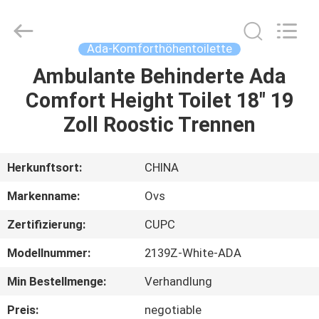
OVC
Sanitary
Ware
Co.,
Ltd.
Ada-Komforthöhentoilette
All
Rights
Reserved.
Ambulante Behinderte Ada
HAUS
Comfort Height Toilet 18" 19
PRODUKTE
Zoll Roostic Trennen
ÜBER
Herkunftsort:
CHINA
UNS
Markenname:
Ovs
Zertifizierung:
CUPC
FABRIK-
Modellnummer:
2139Z-White-ADA
AUSFLUG
Min Bestellmenge:
Verhandlung
QUALITÄTSKONTROLLE
Preis:
negotiable