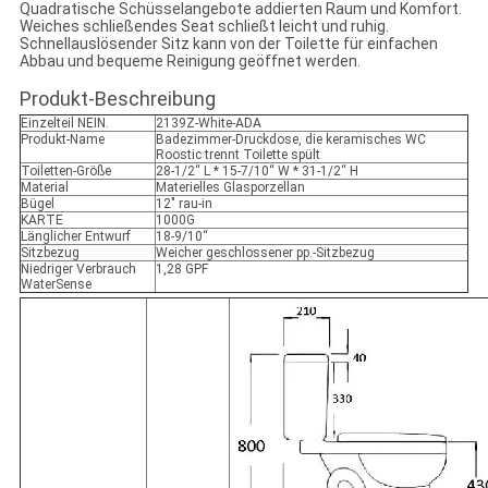
Quadratische Schüsselangebote addierten Raum und Komfort.
Weiches schließendes Seat schließt leicht und ruhig.
Schnellauslösender Sitz kann von der Toilette für einfachen
Abbau und bequeme Reinigung geöffnet werden.
Produkt-Beschreibung
Einzelteil NEIN.
2139Z-White-ADA
Produkt-Name
Badezimmer-Druckdose, die keramisches WC
Roostic trennt Toilette spült
Toiletten-Größe
28-1/2“ L * 15-7/10“ W * 31-1/2“ H
Material
Materielles Glasporzellan
Bügel
12" rau-in
KARTE
1000G
Länglicher Entwurf
18-9/10“
Sitzbezug
Weicher geschlossener pp.-Sitzbezug
Niedriger Verbrauch
1,28 GPF
WaterSense