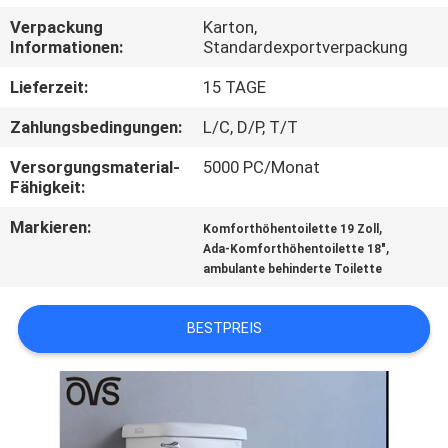
Verpackung
Karton,
TRETEN
Informationen:
Standardexportverpackung
SIE
Lieferzeit:
15 TAGE
MIT
Zahlungsbedingungen:
L/C, D/P, T/T
UNS
Versorgungsmaterial-
5000 PC/Monat
IN
Fähigkeit:
VERBINDUNG
Markieren:
,
Komforthöhentoilette 19 Zoll
,
Ada-Komforthöhentoilette 18"
ambulante behinderte Toilette
NACHRICHTEN
BESTPREIS
FÄLLE
SITEMAP