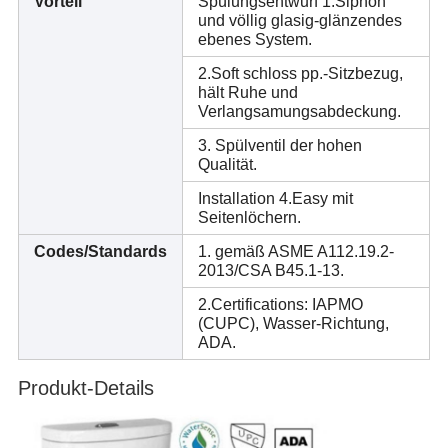
Vorteil
Spülungsentwurf 1.Siphon
und völlig glasig-glänzendes
ebenes System.
2.Soft schloss pp.-Sitzbezug,
hält Ruhe und
Verlangsamungsabdeckung.
3. Spülventil der hohen
Qualität.
Installation 4.Easy mit
Seitenlöchern.
Codes/Standards
1. gemäß ASME A112.19.2-
2013/CSA B45.1-13.
2.Certifications: IAPMO
(CUPC), Wasser-Richtung,
ADA.
Produkt-Details