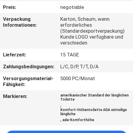
Preis:
negotiable
TRETEN
Verpackung
Karton, Schaum, wenn
SIE
Informationen:
erforderliches
(Standardexportverpackung)
MIT
Kunde LOGO verfügbare und
UNS
verschieden
IN
Lieferzeit:
15 TAGE
VERBINDUNG
Zahlungsbedingungen:
L/C, D/P, T/T, D/A
Versorgungsmaterial-
5000 PC/Monat
NACHRICHTEN
Fähigkeit:
Markieren:
amerikanischer Standard der länglichen
FÄLLE
Toilette
,
Komfort-Höhentoilette ADA einteilige
längliche
SITEMAP
,
ada-Komforthöhe