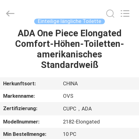
OVC
Sanitary
Ware
Co.,
Ltd.
Einteilige längliche Toilette
All
Rights
Reserved.
ADA One Piece Elongated
HAUS
Comfort-Höhen-Toiletten-
PRODUKTE
amerikanisches
Standardweiß
ÜBER
UNS
Herkunftsort:
CHINA
Markenname:
OVS
FABRIK-
Zertifizierung:
CUPC，ADA
AUSFLUG
Modellnummer:
2182-Elongated
QUALITÄTSKONTROLLE
Min Bestellmenge:
10 PC