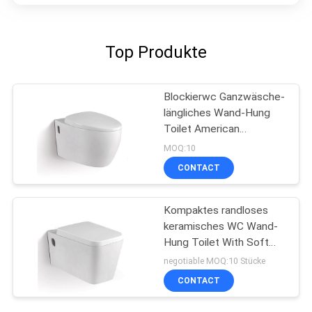
Top Produkte
Blockierwc Ganzwäsche-
längliches Wand-Hung
Toilet American
Standards P
MOQ:10
CONTACT
Kompaktes randloses
keramisches WC Wand-
Hung Toilet With Soft
Closes Seat
negotiable MOQ:10 Stücke
CONTACT