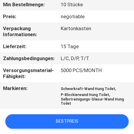
Min Bestellmenge:
10 Stücke
TRETEN
Preis:
negotiable
SIE
Verpackung
Kartonkasten
MIT
Informationen:
UNS
Lieferzeit:
15 Tage
IN
Zahlungsbedingungen:
L/C, D/P, T/T
VERBINDUNG
Versorgungsmaterial-
5000 PCS/MONTH
Fähigkeit:
NACHRICHTEN
Markieren:
,
Schwerkraft-Wand Hung Toilet
,
P-Blockierwand Hung Toilet
Selbstreinigungs-Glasur-Wand Hung
FÄLLE
Toilet
SITEMAP
BESTPREIS