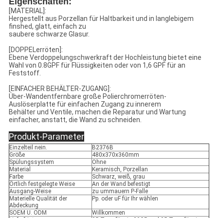
Eigenschaften:
[MATERIAL]:
Hergestellt aus Porzellan für Haltbarkeit und in langlebigem
finshed, glatt, einfach zu
saubere schwarze Glasur.
[DOPPELerröten]:
Ebene Verdoppelungschwerkraft der Hochleistung bietet eine
Wahl von 0.8GPF für Flüssigkeiten oder von 1,6 GPF für an
Feststoff.
[EINFACHER BEHÄLTER-ZUGANG]:
Über-Wandentfernbare große Polierchromerröten-
Auslöserplatte für einfachen Zugang zu innerem
Behälter und Ventile, machen die Reparatur und Wartung
einfacher, anstatt, die Wand zu schneiden.
Produkt-Parameter
Einzelteil nein.
B2376B
Größe
480x370x360mm
Spülungssystem
Ohne
Material
Keramisch, Porzellan
Farbe
Schwarz, weiß, grau
Örtlich festgelegte Weise
An der Wand befestigt
Ausgang-Weise
zu ummauern P-Falle
Materielle Qualität der
Pp. oder uF für Ihr wählen
Abdeckung
SOEM U. ODM
Willkommen