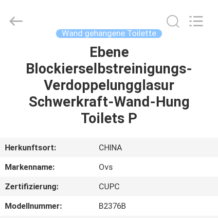
OVC
Sanitary
Ware
Co.,
Ltd.
Wand gehangene Toilette
All
Rights
Reserved.
Ebene
HAUS
Blockierselbstreinigungs-
PRODUKTE
Verdoppelungglasur
Schwerkraft-Wand-Hung
ÜBER
Toilets P
UNS
Herkunftsort:
CHINA
FABRIK-
Markenname:
Ovs
AUSFLUG
Zertifizierung:
CUPC
QUALITÄTSKONTROLLE
Modellnummer:
B2376B