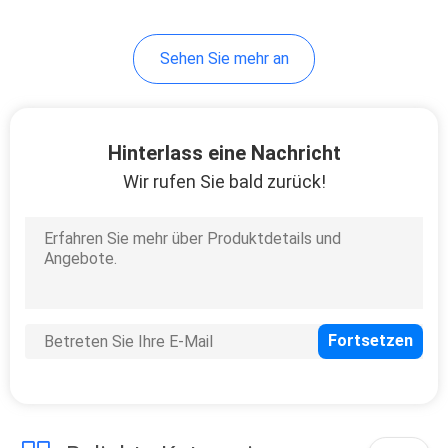
18
Sehen Sie mehr an
Wand gehangene
Toilette
Hinterlass eine Nachricht
Wir rufen Sie bald zurück!
17
Bauernhaus-
Spülbecken