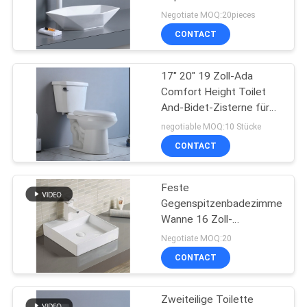
PRIVACY
70cm CUPC
Negotiate MOQ:20pieces
POLICY
CONTACT
20
Einteilige längliche
17" 20" 19 Zoll-Ada
Comfort Height Toilet
Toilette
And-Bidet-Zisterne für
kleinen Raum
negotiable MOQ:10 Stücke
CONTACT
Feste
27
Gegenspitzenbadezimmer-
Wanne 16 Zoll-
Zweiteilige Toilette
Philosophie-Quadrat-
Negotiate MOQ:20
Handbecken
CONTACT
Zweiteilige Toilette