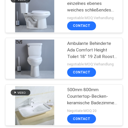
einzelnes ebenes
weiches schließendes
21
Seat Ada Comfort
negotiable MOQ:Verhandlung
Height Siphonic
CONTACT
cUPC Toilette
Ambulante Behinderte
Ada Comfort Height
Toilet 18" 19 Zoll Roostic
Trennen
negotiable MOQ:Verhandlung
CONTACT
17
Ada-
500mm 800mm
Countertop-Becken-
Komforthöhentoilette
keramische Badezimmer-
Wanne 30 x 18 31 x 19
Negotiate MOQ:20
31 x 22
CONTACT