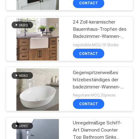
CONTACT
TRETEN
24 Zoll-keramischer
SIE
20
Bauernhaus-Tropfen des
MIT
Badezimmer-Wannen-
Einteilige umsäumte
UNS
Rechtecks klein
negotiable MOQ:10 Stücke
Toilette
IN
CONTACT
VERBINDUNG
Gegenspitzenweißes
hitzebeständiges der
NACHRICHTEN
badezimmer-Wannen-
22
750mm 800mm mit
Negotiate MOQ:20pieces
hoher Dichte
Ebene einteilige
FÄLLE
CONTACT
Verdoppelungtoilette
Unregelmäßige Schiff-
SITEMAP
Art Diamond Counter
Top Bathroom Sinks